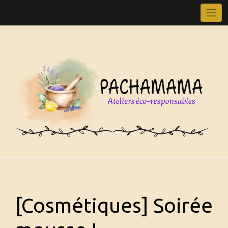
Skip
to
content
[Cosmétiques] Soirée