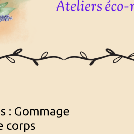
es : Gommage
 corps