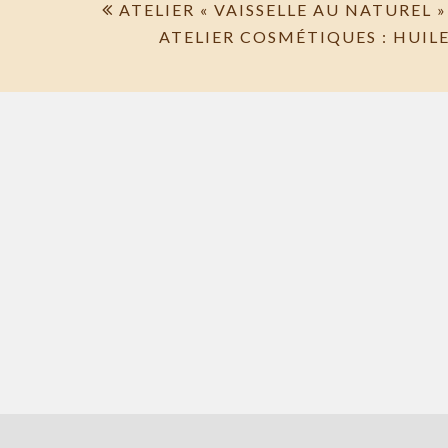
Navigation
ATELIER « VAISSELLE AU NATUREL »
ATELIER COSMÉTIQUES : HUIL
de
l’article