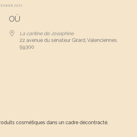
FÉVRIER 2025
OÙ
La cantine de Joséphine
22 avenue du sénateur Girard, Valenciennes,
59300
er Google
iCalendar
Of
oduits cosmétiques dans un cadre décontracté,